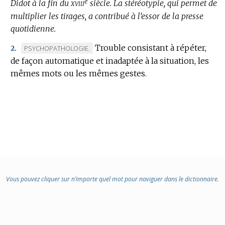
e
xviii
Didot à la fin du
siècle.
La stéréotypie, qui permet de
multiplier les tirages, a contribué à l’essor de la presse
quotidienne.
Trouble consistant à répéter,
MARQUE
PSYCHOPATHOLOGIE.
2.
de façon automatique et inadaptée à la situation, les
DE
mêmes mots ou les mêmes gestes.
DOMAINE
:
Vous pouvez cliquer sur n’importe quel mot pour naviguer dans le dictionnaire.