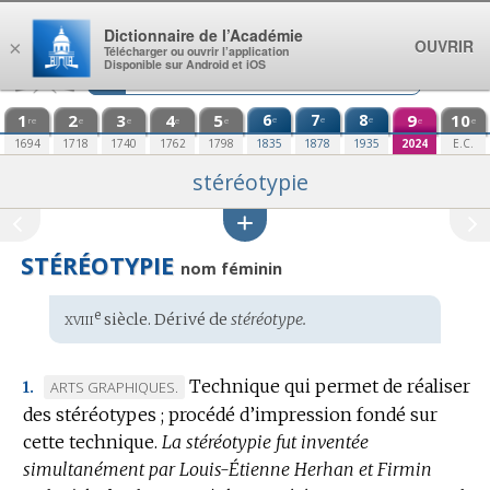
Aller au contenu
Dictionnaire de l’Académie
OUVRIR
×
Télécharger ou ouvrir l’application
Disponible sur Android et iOS
1
2
3
4
5
6
7
8
9
10
e
e
e
re
e
e
e
e
e
e
1694
1718
1740
1762
1798
1835
1878
1935
2024
E.C.
stéréotypie
STÉRÉOTYPIE
nom féminin
xviii
e
Étymologie
siècle. Dérivé de
stéréotype.
:
Technique qui permet de réaliser
MARQUE
ARTS GRAPHIQUES.
1.
des stéréotypes ; procédé d’impression fondé sur
DE
cette technique.
DOMAINE
La stéréotypie fut inventée
simultanément par Louis-Étienne Herhan et Firmin
: