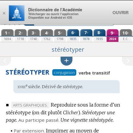
Aller au contenu
Dictionnaire de l’Académie
OUVRIR
×
Télécharger ou ouvrir l’application
Disponible sur Android et iOS
1
2
3
4
5
6
7
8
9
10
e
e
e
re
e
e
e
e
e
e
1694
1718
1740
1762
1798
1835
1878
1935
2024
E.C.
stéréotyper
STÉRÉOTYPER
conjugaison
verbe transitif
xviii
e
Étymologie
siècle. Dérivé de
stéréotype.
:
■
Reproduire sous la forme d’un
MARQUE
ARTS GRAPHIQUES.
stéréotype (on dit plutôt
DE
Clicher
).
Stéréotyper une
page.
DOMAINE
Au participe passé.
Une vignette stéréotypée.
:
▪
Par extension.
Imprimer au moyen de