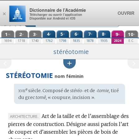
Aller au contenu
Dictionnaire de l’Académie
OUVRIR
×
Télécharger ou ouvrir l’application
Disponible sur Android et iOS
1
2
3
4
5
6
7
8
9
10
e
e
e
e
e
re
e
e
e
e
1694
1718
1740
1762
1798
1835
1878
1935
2024
E.C.
stéréotomie
STÉRÉOTOMIE
nom féminin
xvii
e
Étymologie
siècle. Composé de
stéréo‑
et de
‑tomie,
tiré
:
du
grec
tomê,
« coupure, incision ».
Art de la taille et de l’assemblage des
MARQUE
ARCHITECTURE.
pierres de construction.
DE
Désigne aussi parfois l’art
de couper et d’assembler les pièces de bois de
DOMAINE