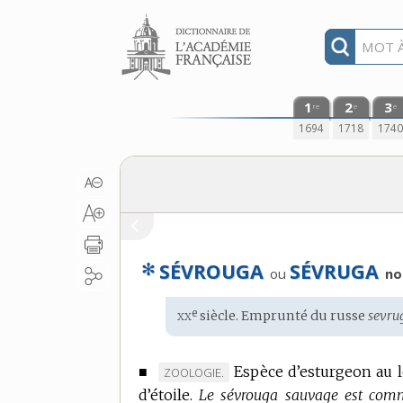
Aller au contenu
1
2
3
re
e
e
1694
1718
174
✻
SÉVROUGA
SÉVRUGA
ou
no
xx
e
Étymologie
siècle. Emprunté du
russe
sevru
:
■
Espèce d’esturgeon au 
MARQUE
ZOOLOGIE.
d’étoile.
DE
Le sévrouga sauvage est comm