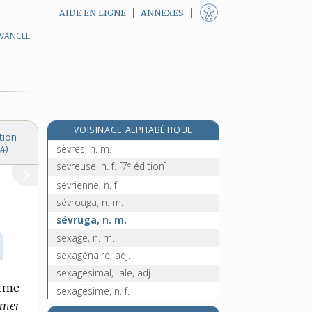
AIDE EN LIGNE
ANNEXES
AVANCÉE
sévèrement, adv.
sévérité, n. f.
sévices, n. m. pl.
sévir, v. intr.
sevrage, n. m.
VOISINAGE ALPHABÉTIQUE
sevrer, v. tr.
tion
sèvres, n. m.
4)
e
sevreuse, n. f.
[7
édition]
sévrienne, n. f.
sévrouga, n. m.
sévruga, n. m.
sexage, n. m.
sexagénaire, adj.
sexagésimal, -ale, adj.
orme
sexagésime, n. f.
 mer
re
sexangulaire, adj.
[1
édition]