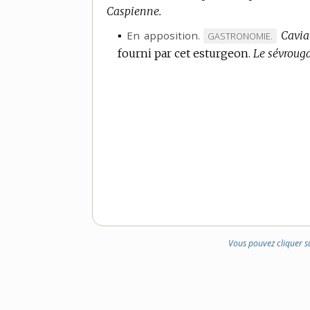
Caspienne.
DOMAINE
:
▪
En apposition.
Cavia
MARQUE
GASTRONOMIE.
fourni par cet esturgeon.
DE
Le sévrouga
DOMAINE
:
Vous pouvez cliquer s