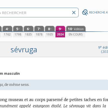
RECHERCHE 
4
5
6
7
8
9
10
édition
e
e
e
e
e
e
e
0
1762
1798
1835
1878
1935
2024
EN COURS
sévruga
e
9
édi
(202
m masculin
ga,
de même sens.
long museau et au corps parsemé de petites taches en f
unément appelé esturgeon étoilé.
Le sévrouga vit dans la