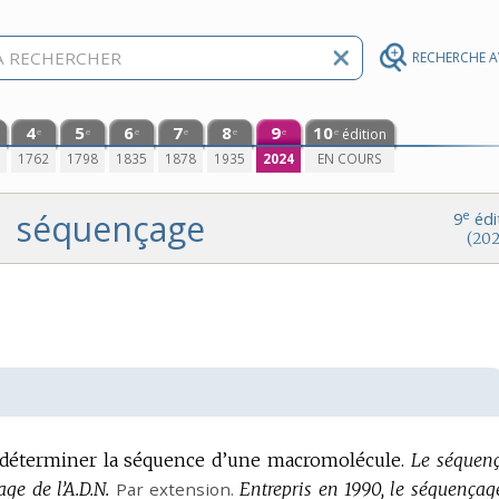
RECHERCHE 
4
5
6
7
8
9
10
édition
e
e
e
e
e
e
e
0
1762
1798
1835
1878
1935
2024
EN COURS
séquençage
e
9
édi
(202
déterminer la séquence d’une macromolécule.
Le séquen
ge de l’A.D.N.
Par extension.
Entrepris en 1990, le séquençag