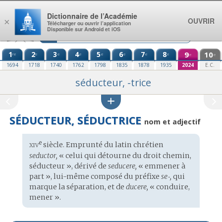
Aller au contenu
Dictionnaire de l’Académie
OUVRIR
×
Télécharger ou ouvrir l’application
Disponible sur Android et iOS
1
2
3
4
5
6
7
8
9
10
re
e
e
e
e
e
e
e
e
e
1694
1718
1740
1762
1798
1835
1878
1935
2024
E.C.
séducteur, -trice
SÉDUCTEUR, SÉDUCTRICE
nom et adjectif
xiv
e
Étymologie
siècle. Emprunté du
latin chrétien
:
seductor,
« celui qui détourne du droit chemin,
séducteur », dérivé de
seducere,
« emmener à
part », lui-même composé du préfixe
se‑,
qui
marque la séparation, et de
ducere,
« conduire,
mener ».