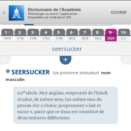
Aller au contenu
Dictionnaire de l’Académie
OUVRIR
×
Télécharger ou ouvrir l’application
Disponible sur Android et iOS
1
2
3
4
5
6
7
8
9
10
re
e
e
e
e
e
e
e
e
e
1694
1718
1740
1762
1798
1835
1878
1935
2024
E.C.
seersucker
✻
SEERSUCKER
Prononciation
(se prononce
sirseukeur
)
nom
:
masculin
xix
e
Étymologie
siècle. Mot
anglais
, emprunté de l’
hindi
:
sirsakar,
de même sens, lui-même issu du
persan
shir o shakar,
proprement « lait et
sucre », parce que ce tissu est constitué de
deux textures différentes.