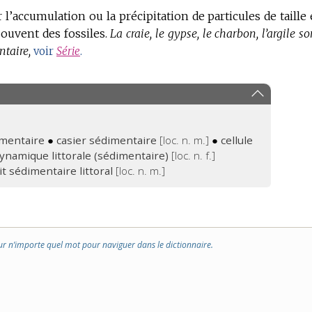
l’accumulation ou la précipitation de particules de taille 
souvent des fossiles.
La craie, le gypse, le charbon, l’argile so
ntaire,
voir
Série
.
imentaire
●
casier sédimentaire
[loc. n. m.]
●
cellule
ynamique littorale (sédimentaire)
[loc. n. f.]
t sédimentaire littoral
[loc. n. m.]
ur n’importe quel mot pour naviguer dans le dictionnaire.