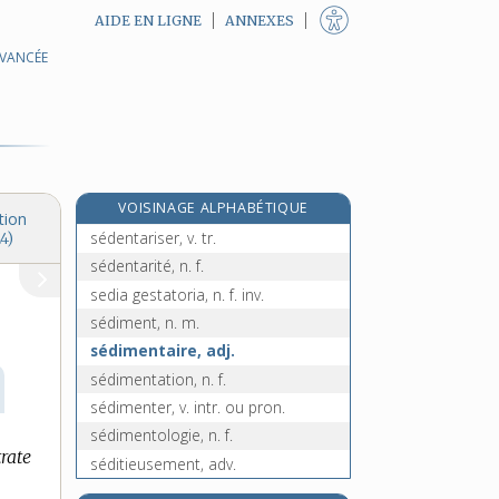
AIDE EN LIGNE
ANNEXES
AVANCÉE
e
sedan, n. m.
[7
édition]
e
sédanoise, n. f.
[7
édition]
sédatif, -ive, adj.
sédation, n. f.
sédentaire, adj.
VOISINAGE ALPHABÉTIQUE
sédentarisation, n. f.
tion
sédentariser, v. tr.
4)
sédentarité, n. f.
sedia gestatoria, n. f. inv.
sédiment, n. m.
sédimentaire, adj.
sédimentation, n. f.
sédimenter, v. intr. ou pron.
sédimentologie, n. f.
rate
séditieusement, adv.
séditieux, -euse, adj.