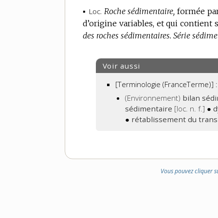
DOMAINE
▪
Loc.
Roche sédimentaire,
formée par 
:
d’origine variables, et qui contient 
des roches sédimentaires.
Série sédime
Voir aussi
[Terminologie (FranceTerme)] :
(Environnement)
bilan séd
sédimentaire
[loc. n. f.]
●
d
●
rétablissement du transi
Vous pouvez cliquer s