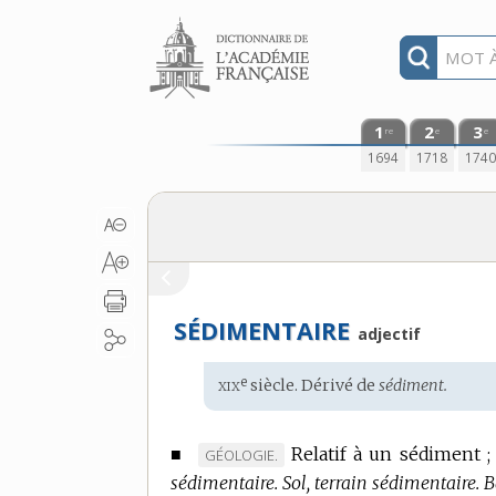
Aller au contenu
1
2
3
re
e
e
1694
1718
174
SÉDIMENTAIRE
adjectif
xix
e
Étymologie
siècle. Dérivé de
sédiment.
:
■
Relatif à un sédiment ;
MARQUE
GÉOLOGIE.
sédimentaire.
DE
Sol, terrain sédimentaire.
B