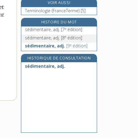
VOIR AUSSI
sédition, n. f.
et
Terminologie (FranceTerme) [5]
séducteur, -trice, n. et adj.
nt
séduction, n. f.
HISTOIRE DU MOT
e
séduire, v. tr.
sédimentaire, adj.
[7
édition]
e
sédimentaire, adj.
[8
édition]
e
sédimentaire, adj.
[9
édition]
HISTORIQUE DE CONSULTATION
sédimentaire, adj.