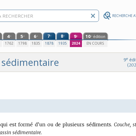
RECHERCHE 
4
5
6
7
8
9
10
e
e
édition
e
e
e
e
e
0
1762
1798
1835
1878
1935
2024
EN COURS
sédimentaire
e
9
édi
(202
 qui est formé d’un ou de plusieurs sédiments.
Couche, st
assin sédimentaire.