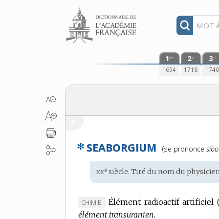
Aller au contenu
1
2
3
re
e
e
1694
1718
174
✻
SEABORGIUM
Prononciation
(se prononce
sib
:
xx
e
Étymologie
siècle. Tiré du nom du
physicie
:
Élément radioactif artificiel 
MARQUE
CHIMIE.
élément transuranien.
DE