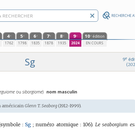
RECHERCHE 
4
5
6
7
8
9
10
édition
e
e
e
e
e
e
e
0
1762
1798
1835
1878
1935
2024
EN COURS
Sg
e
9
édi
(202
orguiome
ou
siborgiome
)
nom masculin
n américain
Glenn T. Seaborg
(1912-1999).
(
symbole :
Sg
;
numéro atomique :
106).
Le seaborgium es