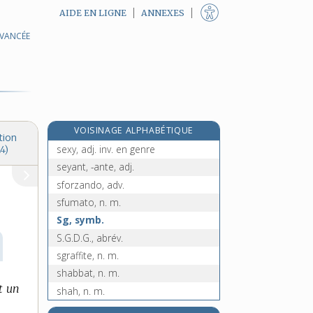
AIDE EN LIGNE
ANNEXES
AVANCÉE
sexualisation, n. f.
sexualiser, v. pron. et tr.
sexualité, n. f.
sexué, -ée, adj.
sexuel, -elle, adj.
VOISINAGE ALPHABÉTIQUE
sexuellement, adv.
tion
sexy, adj. inv. en genre
4)
seyant, -ante, adj.
sforzando, adv.
sfumato, n. m.
Sg, symb.
S.G.D.G., abrév.
sgraffite, n. m.
shabbat, n. m.
t un
shah, n. m.
shaker, n. m.