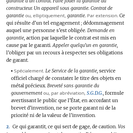
garantie à un contrat.
Faire jouer la garantie du
constructeur.
Un appareil sous garantie.
Contrat de
garantie
ou,
elliptiquement
,
garantie.
Par extension.
Ce
qui résulte d’un tel engagement ; dédommagement
auquel une personne s’est obligée.
Demande en
garantie,
action par laquelle le contrat est mis en
cause par le garanti.
Appeler quelqu’un en garantie,
l’obliger par un recours à respecter ses obligations
de garant.
▪
Spécialement.
Le Service de la garantie,
service
officiel chargé de constater le titre des objets en
métal précieux.
Breveté sans garantie du
gouvernement
ou, par abréviation,
S.G.D.G.
,
formule
avertissant le public que l’État, en accordant un
brevet d’invention, ne se porte garant ni de la
priorité ni de la valeur de l’invention.
Ce qui garantit, ce qui sert de gage, de caution.
Vos
2.