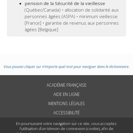
pension de la Sécurité de la vieillesse
(Québec/Canada) • allocation de solidarité aux
personnes âgées (ASPA) • minimum vieillesse
[France] • garantie de revenus aux personnes
âgées [Belgique]
Vous pouvez cliquer sur n’importe quel mot pour naviguer dans le dictionnaire.
ACADÉMIE FRANÇAISE
AIDE EN LIGNE
MENTIONS LÉGALES
ACCESSIBILITÉ
CONTACTS
En poursuivant votre navigation sur ce site, vous acceptez
l’utilisation d’un témoin de connexion (cookie), afin de