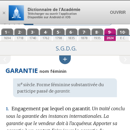
Aller au contenu
Dictionnaire de l’Académie
OUVRIR
×
Télécharger ou ouvrir l’application
Disponible sur Android et iOS
1
2
3
4
5
6
7
8
9
10
re
e
e
e
e
e
e
e
e
e
1694
1718
1740
1762
1798
1835
1878
1935
2024
E.C.
S.G.D.G.
GARANTIE
nom féminin
xi
e
Étymologie
siècle. Forme féminine substantivée du
:
participe passé de
garantir.
Engagement par lequel on garantit.
Un traité conclu
1.
sous la garantie des instances internationales.
La
garantie que le vendeur doit à l’acquéreur.
Apporter sa