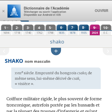
Aller au contenu
Dictionnaire de l’Académie
OUVRIR
×
Télécharger ou ouvrir l’application
Disponible sur Android et iOS
1
2
3
4
5
6
7
8
9
10
e
e
e
re
e
e
e
e
e
e
1694
1718
1740
1762
1798
1835
1878
1935
2024
E.C.
shako
SHAKO
nom masculin
xviii
e
Étymologie
siècle. Emprunté du
hongrois
csako,
de
:
même sens, lui-même dérivé de
csak,
« visière ».
Coiffure militaire rigide, le plus souvent de forme
tronconique, autrefois portée par les hussards et
par la plupart des troupes d’infanterie et qu’ont