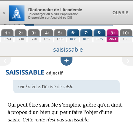
Aller au contenu
Dictionnaire de l’Académie
OUVRIR
×
Télécharger ou ouvrir l’application
Disponible sur Android et iOS
1
2
3
4
5
6
7
8
9
10
e
e
e
re
e
e
e
e
e
e
1694
1718
1740
1762
1798
1835
1878
1935
2024
E.C.
saisissable
SAISISSABLE
adjectif
xviii
e
Étymologie
siècle. Dérivé de
saisir.
:
Qui peut être saisi.
Ne s’emploie guère qu’en droit,
à propos d’un bien qui peut faire l’objet d’une
saisie.
Cette rente n’est pas saisissable.