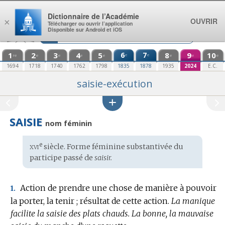
Aller au contenu
Dictionnaire de l’Académie
OUVRIR
×
Télécharger ou ouvrir l’application
Disponible sur Android et iOS
1
2
3
4
5
6
7
8
9
10
e
e
re
e
e
e
e
e
e
e
1694
1718
1740
1762
1798
1835
1878
1935
2024
E.C.
saisie-exécution
SAISIE
nom féminin
xvi
e
Étymologie
siècle. Forme féminine substantivée du
:
participe passé de
saisir.
Action de prendre une chose de manière à pouvoir
1.
la porter, la tenir ; résultat de cette action.
La manique
facilite la saisie des plats chauds.
La bonne, la mauvaise