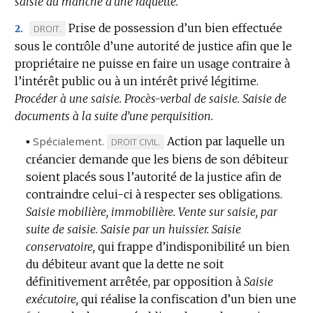
saisie du manche d’une raquette.
Prise de possession d’un bien effectuée
MARQUE
DROIT.
2.
sous le contrôle d’une autorité de justice afin que le
DE
propriétaire ne puisse en faire un usage contraire à
DOMAINE
l’intérêt public ou à un intérêt privé légitime.
:
Procéder à une saisie.
Procès-verbal de saisie.
Saisie de
documents à la suite d’une perquisition.
▪
Spécialement.
Action par laquelle un
MARQUE
DROIT CIVIL.
créancier demande que les biens de son débiteur
DE
soient placés sous l’autorité de la justice afin de
DOMAINE
contraindre celui-ci à respecter ses obligations.
:
Saisie mobilière, immobilière.
Vente sur saisie, par
suite de saisie.
Saisie par un huissier.
Saisie
conservatoire,
qui frappe d’indisponibilité un bien
du débiteur avant que la dette ne soit
définitivement arrêtée, par opposition à
Saisie
exécutoire,
qui réalise la confiscation d’un bien une