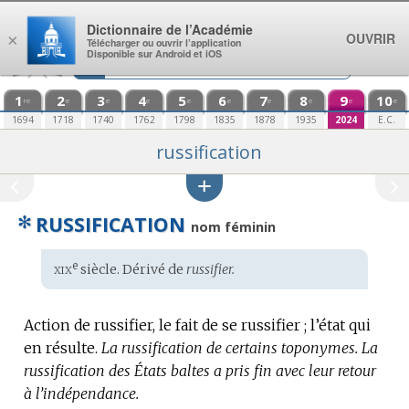
Aller au contenu
Dictionnaire de l’Académie
OUVRIR
×
Télécharger ou ouvrir l’application
Disponible sur Android et iOS
1
2
3
4
5
6
7
8
9
10
re
e
e
e
e
e
e
e
e
e
1694
1718
1740
1762
1798
1835
1878
1935
2024
E.C.
russification
✻
RUSSIFICATION
nom féminin
xix
e
Étymologie
siècle. Dérivé de
russifier.
:
Action de russifier, le fait de se russifier ; l’état qui
en résulte.
La russification de certains toponymes.
La
russification des États baltes a pris fin avec leur retour
à l’indépendance.