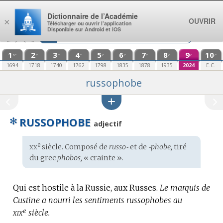
Aller au contenu
Dictionnaire de l’Académie
OUVRIR
×
Télécharger ou ouvrir l’application
Disponible sur Android et iOS
1
2
3
4
5
6
7
8
9
10
re
e
e
e
e
e
e
e
e
e
1694
1718
1740
1762
1798
1835
1878
1935
2024
E.C.
russophobe
✻
RUSSOPHOBE
adjectif
xx
e
Étymologie
siècle. Composé de
russo‑
et de
‑phobe,
tiré
:
du
grec
phobos,
« crainte ».
Qui est hostile à la Russie, aux Russes.
Le marquis de
Custine a nourri les sentiments russophobes au
e
xix
siècle.