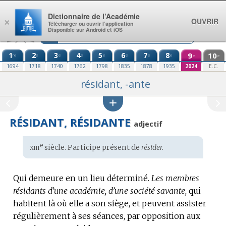
Aller au contenu
Dictionnaire de l’Académie
OUVRIR
×
Télécharger ou ouvrir l’application
Disponible sur Android et iOS
1
2
3
4
5
6
7
8
9
10
re
e
e
e
e
e
e
e
e
e
1694
1718
1740
1762
1798
1835
1878
1935
2024
E.C.
résidant, -ante
RÉSIDANT, RÉSIDANTE
adjectif
xiii
e
Étymologie
siècle. Participe présent de
résider.
:
Qui demeure en un lieu déterminé.
Les membres
résidants d’une académie, d’une société savante,
qui
habitent là où elle a son siège, et peuvent assister
régulièrement à ses séances, par opposition aux