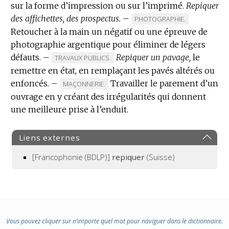
sur la forme d’impression ou sur l’imprimé.
DOMAINE
DOMAINE
Repiquer
des affichettes, des prospectus.
:
:
–
MARQUE
PHOTOGRAPHIE.
Retoucher à la main un négatif ou une épreuve de
DE
photographie argentique pour éliminer de légers
DOMAINE
défauts.
–
Repiquer un pavage,
:
le
MARQUE
TRAVAUX PUBLICS.
remettre en état, en remplaçant les pavés altérés ou
DE
enfoncés.
–
DOMAINE
Travailler le parement d’un
MARQUE
MAÇONNERIE.
:
ouvrage en y créant des irrégularités qui donnent
DE
une meilleure prise à l’enduit.
DOMAINE
:
Liens externes
[Francophonie (BDLP)]
repiquer
(Suisse)
Vous pouvez cliquer sur n’importe quel mot pour naviguer dans le dictionnaire.