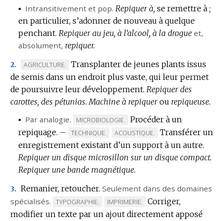
▪
Intransitivement
et
pop.
Repiquer à,
se remettre à ;
en particulier, s’adonner de nouveau à quelque
penchant.
Repiquer au jeu, à l’alcool, à la drogue
et,
absolument
,
repiquer.
Transplanter de jeunes plants issus
MARQUE
AGRICULTURE.
2.
de semis dans un endroit plus vaste, qui leur permet
DE
de poursuivre leur développement.
DOMAINE
Repiquer des
carottes, des pétunias.
:
Machine à repiquer
ou
repiqueuse.
▪
Par analogie.
Procéder à un
MARQUE
MICROBIOLOGIE.
repiquage.
–
DE
Transférer un
MARQUE
MARQUE
TECHNIQUE.
ACOUSTIQUE.
DOMAINE
enregistrement existant d’un support à un autre.
DE
DE
:
Repiquer un disque microsillon sur un disque compact.
DOMAINE
DOMAINE
Repiquer une bande magnétique.
:
:
Remanier, retoucher.
Seulement dans des domaines
3.
spécialisés.
Corriger,
MARQUE
MARQUE
TYPOGRAPHIE.
IMPRIMERIE.
modifier un texte par un ajout directement apposé
DE
DE