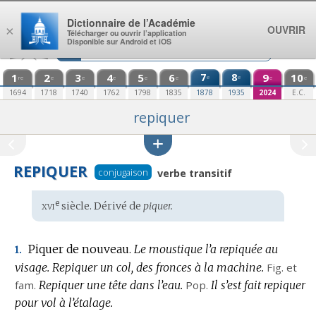
Aller au contenu
Dictionnaire de l’Académie
OUVRIR
×
Télécharger ou ouvrir l’application
Disponible sur Android et iOS
1
2
3
4
5
6
7
8
9
10
e
e
re
e
e
e
e
e
e
e
1694
1718
1740
1762
1798
1835
1878
1935
2024
E.C.
repiquer
REPIQUER
conjugaison
verbe transitif
xvi
e
Étymologie
siècle. Dérivé de
piquer.
:
Piquer de nouveau.
Le moustique l’a repiquée au
1.
visage.
Repiquer un col, des fronces à la machine.
Fig.
et
fam.
Repiquer une tête dans l’eau.
Pop.
Il s’est fait repiquer
pour vol à l’étalage.