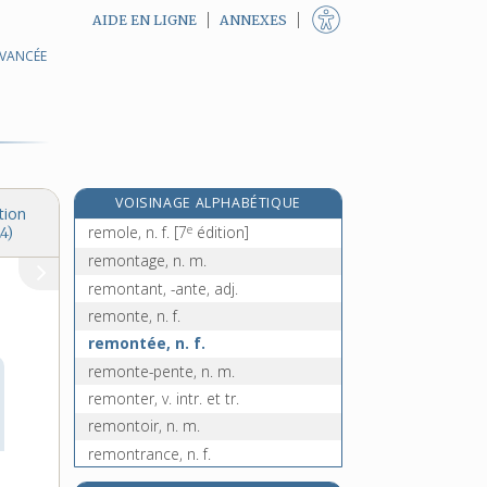
AIDE EN LIGNE
ANNEXES
AVANCÉE
remmener, v. tr.
remmoulage, n. m.
remmouler, v. tr.
remnographie, n. f.
remodelage, n. m.
VOISINAGE ALPHABÉTIQUE
remodeler, v. tr.
tion
e
remole, n. f.
[7
édition]
4)
remontage, n. m.
remontant, -ante, adj.
remonte, n. f.
remontée, n. f.
remonte-pente, n. m.
remonter, v. intr. et tr.
remontoir, n. m.
remontrance, n. f.
e
remontrant, n. m.
[7
édition]