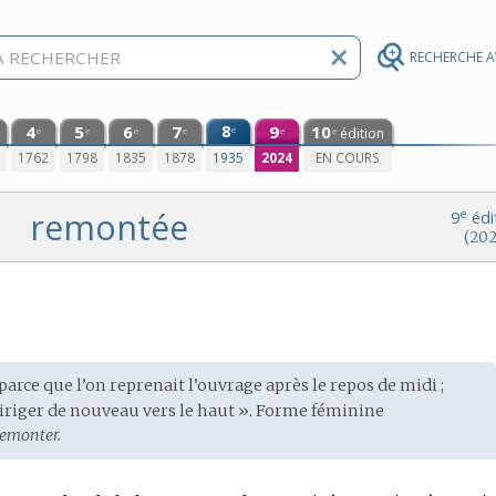
RECHERCHE 
4
5
6
7
8
9
10
e
édition
e
e
e
e
e
e
0
1762
1798
1835
1878
1935
2024
EN COURS
remontée
e
9
édi
(202
 parce que l’on reprenait l’ouvrage après le repos de midi ;
 diriger de nouveau vers le haut ». Forme féminine
remonter.