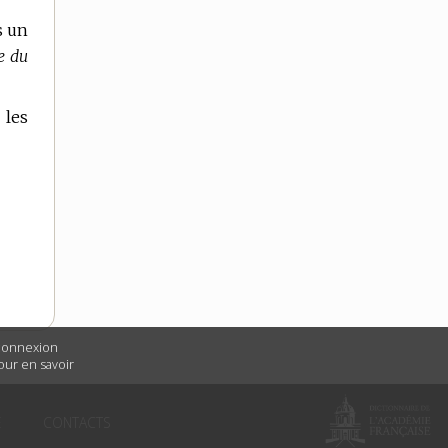
s un
e du
 les
 connexion
Pour en savoir
É
CONTACTS