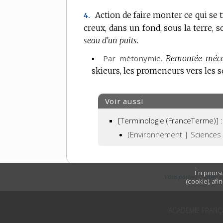
Action de faire monter ce qui se t
4.
creux, dans un fond, sous la terre, s
seau d’un puits.
▪
Par métonymie.
Remontée méca
skieurs, les promeneurs vers les 
Voir aussi
[Terminologie (FranceTerme)] :
(Environnement | Sciences 
En poursu
Vous pouvez cliquer s
(cookie), afi
ACADÉMIE FRANÇ