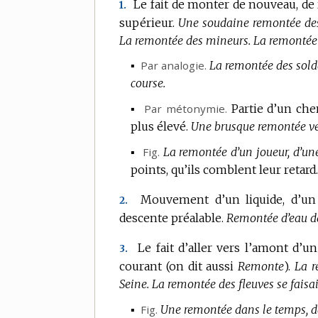
Le fait de monter de nouveau, de 
1.
supérieur.
Une soudaine remontée des
La remontée des mineurs.
La remontée
▪
Par analogie.
La remontée des solda
course.
▪
Par métonymie.
Partie d’un che
plus élevé.
Une brusque remontée ver
▪
Fig.
La remontée d’un joueur, d’un
points, qu’ils comblent leur retard.
Mouvement d’un liquide, d’un f
2.
descente préalable.
Remontée d’eau d
Le fait d’aller vers l’amont d’un
3.
courant (on dit aussi
Remonte
).
La r
Seine.
La remontée des fleuves se faisai
▪
Fig.
Une remontée dans le temps, da