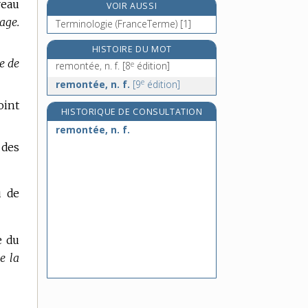
veau
VOIR AUSSI
remontrer, v. tr.
age.
Terminologie (FranceTerme) [1]
rémora, n. m.
remordre, v. tr.
HISTOIRE DU MOT
e de
e
remontée, n. f.
[8
édition]
remords, n. m.
e
remontée, n. f.
[9
édition]
oint
HISTORIQUE DE CONSULTATION
remontée, n. f.
 des
u de
e du
e la