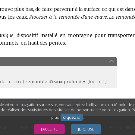
rouve plus bas, de faire parvenir à la surface ce qui est dan
ous les eaux.
Procéder à la remontée d’une épave.
La remonté
nique,
dispositif installé en montagne pour transporter
sommets, en haut des pentes.
de la Terre)
remontée d’eaux profondes
[loc. n. f.]
ivant votre navigation sur ce site, vous acceptez l’utilisation d’un témoin de
ur n’importe quel mot pour naviguer dans le dictionnaire.
n de réaliser des statistiques de visites et de personnaliser votre navigation. 
plus,
cliquez ici
.
AISE
AIDE EN LIGNE
MENTIONS LÉGALES
ACCESSIBILIT
J’ACCEPTE
JE REFUSE