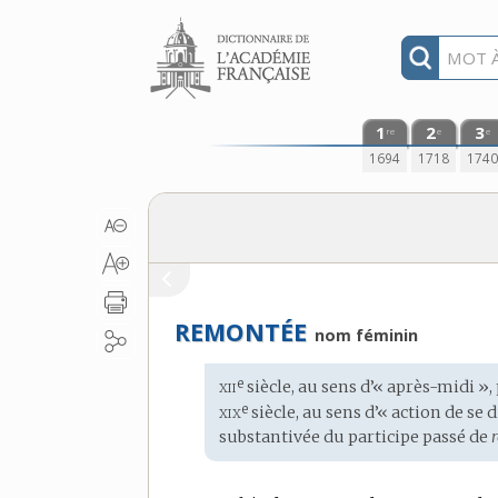
Aller au contenu
1
2
3
re
e
e
1694
1718
174
REMONTÉE
nom féminin
xii
e
Étymologie
siècle, au sens d’« après-midi »,
:
xix
e
siècle, au sens d’« action de se
substantivée du participe passé de