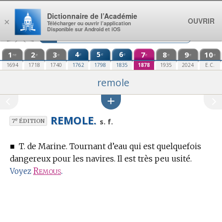
Aller au contenu
Dictionnaire de l’Académie
OUVRIR
×
Télécharger ou ouvrir l’application
Disponible sur Android et iOS
1
2
3
4
5
6
7
8
9
10
e
e
e
re
e
e
e
e
e
e
1694
1718
1740
1762
1798
1835
1878
1935
2024
E.C.
remole
REMOLE.
e
s. f.
7
ÉDITION
■
T. de Marine.
Tournant d’eau qui est quelquefois
dangereux pour les navires. Il est très peu usité.
Remous
.
Voyez