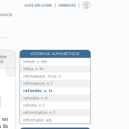
AIDE EN LIGNE
ANNEXES
AVANCÉE
e
réflexible, adj.
[8
édition]
réflexif, -ive, adj.
réflexion, n. f.
réflexivité, n. f.
réflexologie, n. f.
VOISINAGE ALPHABÉTIQUE
réflexologue, n.
tion
refluer, v. intr.
4)
reflux, n. m.
refondateur, -trice, n.
refondation, n. f.
refonder, v. tr.
refondre, v. tr.
refonte, n. f.
reforestation, n. f.
, un
réformable, adj.
 ils
reformater, v. tr.