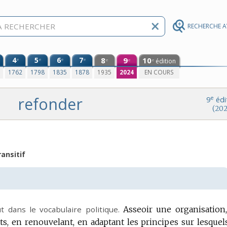
RECHERCHE 
4
5
6
7
8
9
10
e
e
e
e
édition
e
e
e
0
1762
1798
1835
1878
1935
2024
EN COURS
refonder
e
9
édi
(202
ransitif
t dans le vocabulaire politique.
Asseoir une organisation
 en renouvelant, en adaptant les principes sur lesquels