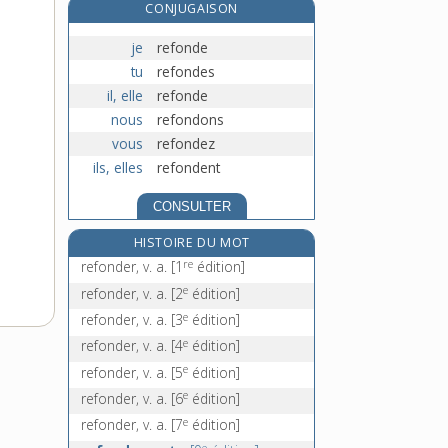
CONJUGAISON
réformateur, -trice, adj. et n.
réformation, n. f.
je
refonde
réforme, n. f.
tu
refondes
réformé, -ée, n.
il, elle
refonde
nous
refondons
vous
refondez
ils, elles
refondent
CONSULTER
HISTOIRE DU MOT
re
refonder, v. a.
[1
édition]
e
refonder, v. a.
[2
édition]
e
refonder, v. a.
[3
édition]
e
refonder, v. a.
[4
édition]
e
refonder, v. a.
[5
édition]
e
refonder, v. a.
[6
édition]
e
refonder, v. a.
[7
édition]
e