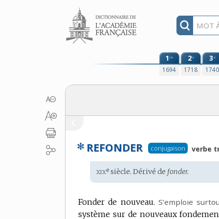
Aller au contenu
1
2
3
re
e
e
1694
1718
174
✻
REFONDER
conjugaison
verbe t
xix
e
Étymologie
siècle. Dérivé de
fonder.
:
Fonder de nouveau.
S’emploie surtou
système sur de nouveaux fondements,