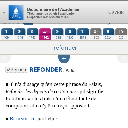
Aller au contenu
Dictionnaire de l’Académie
OUVRIR
×
Télécharger ou ouvrir l’application
Disponible sur Android et iOS
1
2
3
4
5
6
7
8
9
10
re
e
e
e
e
e
e
e
e
e
1694
1718
1740
1762
1798
1835
1878
1935
2024
E.C.
refonder
REFONDER.
e
v. a.
4
ÉDITION
■
Il n’a d’usage qu’en cette phrase du Palais,
Refonder les dépens de contumace,
qui signifie,
Rembourser les frais d’un défaut faute de
comparoir, afin d’y être reçu opposant.
Refondé, ée.
■
participe.