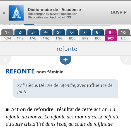
Aller au contenu
Dictionnaire de l’Académie
OUVRIR
×
Télécharger ou ouvrir l’application
Disponible sur Android et iOS
1
2
3
4
5
6
7
8
9
10
e
e
e
e
e
e
e
re
e
e
1694
1718
1740
1762
1798
1835
1878
1935
2024
E.C.
refonte
REFONTE
nom féminin
xvi
e
Étymologie
siècle. Dérivé de
refondre,
avec influence de
:
fonte.
■
Action de refondre ; résultat de cette action.
La
refonte du bronze.
La refonte des monnaies.
La refonte
du sucre cristallisé dans l’eau, au cours du raffinage.