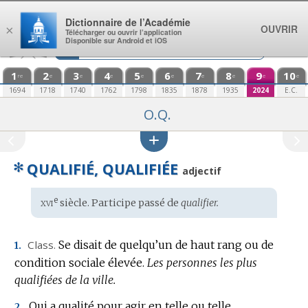
Aller au contenu
Dictionnaire de l’Académie
OUVRIR
×
Télécharger ou ouvrir l’application
Disponible sur Android et iOS
1
2
3
4
5
6
7
8
9
10
re
e
e
e
e
e
e
e
e
e
1694
1718
1740
1762
1798
1835
1878
1935
2024
E.C.
O.Q.
✻
QUALIFIÉ, QUALIFIÉE
adjectif
xvi
e
Étymologie
siècle. Participe passé de
qualifier.
:
Class.
Se disait de quelqu’un de haut rang ou de
1.
condition sociale élevée.
Les personnes les plus
qualifiées de la ville.
Qui a qualité pour agir en telle ou telle
2.