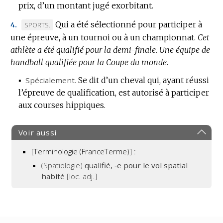
prix, d’un montant jugé exorbitant.
Qui a été sélectionné pour participer à
MARQUE
SPORTS.
4.
une épreuve, à un tournoi ou à un championnat.
DE
Cet
athlète a été qualifié pour la demi-finale.
DOMAINE
Une équipe de
handball qualifiée pour la Coupe du monde.
:
▪
Spécialement.
Se dit d’un cheval qui, ayant réussi
l’épreuve de qualification, est autorisé à participer
aux courses hippiques.
Voir aussi
[Terminologie (FranceTerme)] :
(Spatiologie)
qualifié, ‑e pour le vol spatial
habité
[loc. adj.]