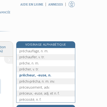
AIDE EN LIGNE
ANNEXES
AVANCÉE
précepteur, n. m.
préceptoral, -ale, adj.
préceptorat, n. m.
e
préceptorial, ale, adj.
[5
édition]
précession, n. f.
VOISINAGE ALPHABÉTIQUE
préchantre, n. m.
tion
préchauffage, n. m.
4)
préchauffer, v. tr.
prêche, n. m.
prêcher, v. tr.
prêcheur, -euse, n.
prêchi-prêcha, n. m. inv.
précieusement, adv.
précieux, -euse, adj. et n. f.
préciosité, n. f.
précipice, n. m.