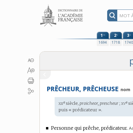
Aller au contenu
1
2
3
re
e
e
1694
1718
174
PRÊCHEUR, PRÊCHEUSE
nom
xii
xv
e
e
Étymologie
siècle,
proicheor, prescheur
;
si
:
puis « prédicateur ».
■
Personne qui prêche, prédicateur.
A