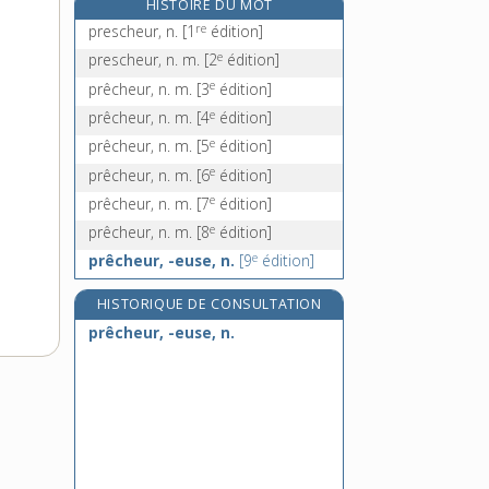
HISTOIRE DU MOT
précipitamment, adv.
re
prescheur, n.
[1
édition]
précipitant, n. m.
e
prescheur, n. m.
[2
édition]
précipitation, n. f.
e
prêcheur, n. m.
[3
édition]
précipité, n. m.
e
prêcheur, n. m.
[4
édition]
e
prêcheur, n. m.
[5
édition]
e
prêcheur, n. m.
[6
édition]
e
prêcheur, n. m.
[7
édition]
e
prêcheur, n. m.
[8
édition]
e
prêcheur, -euse, n.
[9
édition]
HISTORIQUE DE CONSULTATION
prêcheur, -euse, n.