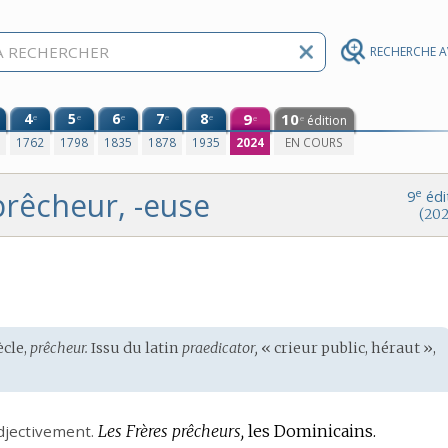
RECHERCHE 
4
5
6
7
8
9
10
e
e
e
e
e
édition
e
e
0
1762
1798
1835
1878
1935
2024
EN COURS
prêcheur, -euse
e
9
édi
(202
ècle,
prêcheur.
Issu du
latin
praedicator,
« crieur public, héraut »,
djectivement.
Les Frères prêcheurs,
les Dominicains.