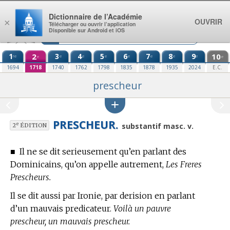
Aller au contenu
Dictionnaire de l’Académie
OUVRIR
×
Télécharger ou ouvrir l’application
Disponible sur Android et iOS
1
2
3
4
5
6
7
8
9
10
re
e
e
e
e
e
e
e
e
e
1694
1718
1740
1762
1798
1835
1878
1935
2024
E.C.
prescheur
PRESCHEUR.
e
substantif masc. v.
2
ÉDITION
■
Il ne se dit serieusement qu’en parlant des
Dominicains, qu’on appelle autrement,
Les Freres
Prescheurs.
Il se dit aussi par Ironie, par derision en parlant
d’un mauvais predicateur.
Voilà un pauvre
prescheur, un mauvais prescheur.