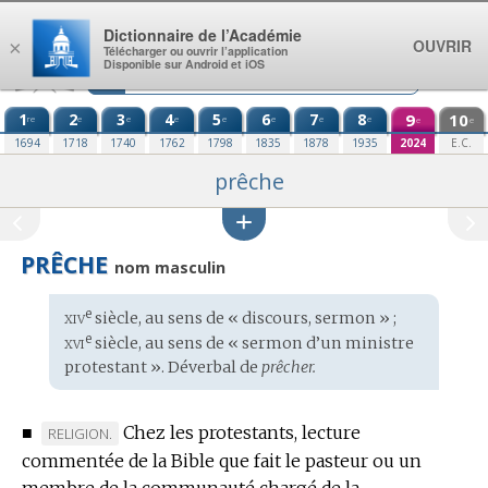
Aller au contenu
Dictionnaire de l’Académie
OUVRIR
×
Télécharger ou ouvrir l’application
Disponible sur Android et iOS
1
2
3
4
5
6
7
8
9
10
re
e
e
e
e
e
e
e
e
e
1694
1718
1740
1762
1798
1835
1878
1935
2024
E.C.
prêche
PRÊCHE
nom masculin
xiv
e
Étymologie
siècle, au sens de « discours, sermon » ;
:
xvi
e
siècle, au sens de « sermon d’un ministre
protestant ». Déverbal de
prêcher.
■
Chez les protestants, lecture
MARQUE
RELIGION.
commentée de la Bible que fait le pasteur ou un
DE
membre de la communauté chargé de la
DOMAINE