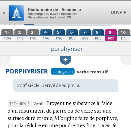
Aller au contenu
Dictionnaire de l’Académie
OUVRIR
×
Télécharger ou ouvrir l’application
Disponible sur Android et iOS
1
2
3
4
5
6
7
8
9
10
e
e
e
e
e
re
e
e
e
e
1694
1718
1740
1762
1798
1835
1878
1935
2024
E.C.
porphyriser
PORPHYRISER
conjugaison
verbe transitif
xviii
e
Étymologie
siècle. Dérivé de
porphyre.
:
Vieilli.
Broyer une substance à l’aide
MARQUE
TECHNIQUE.
d’un instrument de pierre ou de verre sur une
DE
surface dure et unie, à l’origine faite de porphyre,
DOMAINE
pour la réduire en une poudre très fine.
:
Cuivre, fer