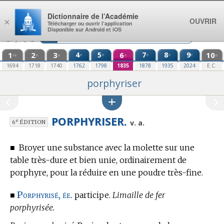
Aller au contenu
Dictionnaire de l’Académie
OUVRIR
×
Télécharger ou ouvrir l’application
Disponible sur Android et iOS
1
2
3
4
5
6
7
8
9
10
e
e
e
e
e
re
e
e
e
e
1694
1718
1740
1762
1798
1835
1878
1935
2024
E.C.
porphyriser
PORPHYRISER.
e
v. a.
6
ÉDITION
■
Broyer une substance avec la molette sur une
table très-dure et bien unie, ordinairement de
porphyre, pour la réduire en une poudre très-fine.
Porphyrisé, ée.
■
participe.
Limaille de fer
porphyrisée.