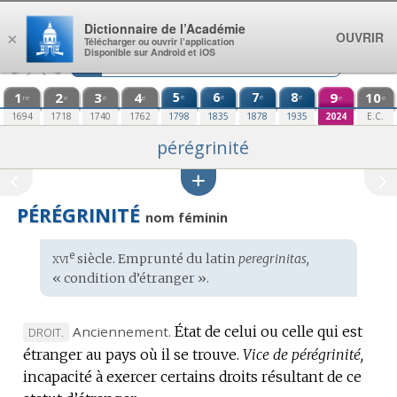
Aller au contenu
Dictionnaire de l’Académie
OUVRIR
×
Télécharger ou ouvrir l’application
Disponible sur Android et iOS
1
2
3
4
5
6
7
8
9
10
e
e
e
e
re
e
e
e
e
e
1694
1718
1740
1762
1798
1835
1878
1935
2024
E.C.
pérégrinité
PÉRÉGRINITÉ
nom féminin
xvi
e
Étymologie
siècle. Emprunté du
latin
peregrinitas,
:
« condition d’étranger ».
Anciennement.
État de celui ou celle qui est
MARQUE
DROIT.
étranger au pays où il se trouve.
DE
Vice de pérégrinité,
incapacité à exercer certains droits résultant de ce
DOMAINE