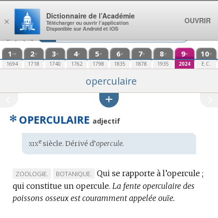
Aller au contenu
Dictionnaire de l’Académie
OUVRIR
×
Télécharger ou ouvrir l’application
Disponible sur Android et iOS
1
2
3
4
5
6
7
8
9
10
re
e
e
e
e
e
e
e
e
e
1694
1718
1740
1762
1798
1835
1878
1935
2024
E.C.
operculaire
✻
OPERCULAIRE
adjectif
xix
e
Étymologie
siècle. Dérivé d’
opercule.
:
Qui se rapporte à l’opercule ;
MARQUE
MARQUE
ZOOLOGIE.
BOTANIQUE.
qui constitue un opercule.
DE
DE
La fente operculaire des
poissons osseux est couramment appelée ouïe.
DOMAINE
DOMAINE
:
: