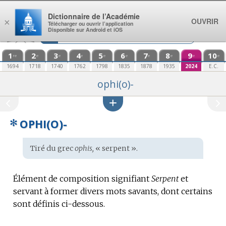
Aller au contenu
Dictionnaire de l’Académie
OUVRIR
×
Télécharger ou ouvrir l’application
Disponible sur Android et iOS
1
2
3
4
5
6
7
8
9
10
re
e
e
e
e
e
e
e
e
e
1694
1718
1740
1762
1798
1835
1878
1935
2024
E.C.
ophi(o)-
✻
OPHI(O)-
Étymologie
Tiré du
grec
ophis,
« serpent ».
:
Élément de composition signifiant
Serpent
et
servant à former divers mots savants, dont certains
sont définis ci-dessous.