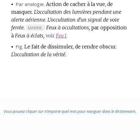
:
▪
Par analogie.
Action de cacher à la vue, de
masquer.
L’occultation des lumières pendant une
alerte aérienne.
L’occultation d’un signal de voie
ferrée.
Feux à occultations,
par opposition
MARQUE
MARINE.
à
Feux à éclats,
DE
voir
Feu
I
.
DOMAINE
▪
Fig.
Le fait de dissimuler, de rendre obscur.
:
L’occultation de la vérité.
Vous pouvez cliquer sur n’importe quel mot pour naviguer dans le dictionnaire.