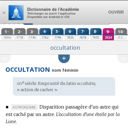
Aller au contenu
Dictionnaire de l’Académie
OUVRIR
×
Télécharger ou ouvrir l’application
Disponible sur Android et iOS
1
2
3
4
5
6
7
8
9
10
e
e
e
e
e
re
e
e
e
e
1694
1718
1740
1762
1798
1835
1878
1935
2024
E.C.
occultation
OCCULTATION
nom féminin
xiv
e
Étymologie
siècle. Emprunté du
latin
occultatio,
:
« action de cacher ».
■
Disparition passagère d’un astre qui
MARQUE
ASTRONOMIE.
est caché par un autre.
DE
L’occultation d’une étoile par la
Lune.
DOMAINE