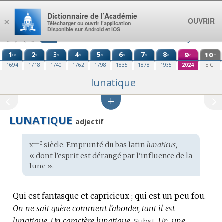
Aller au contenu
Dictionnaire de l’Académie
OUVRIR
×
Télécharger ou ouvrir l’application
Disponible sur Android et iOS
1
2
3
4
5
6
7
8
9
10
re
e
e
e
e
e
e
e
e
e
1694
1718
1740
1762
1798
1835
1878
1935
2024
E.C.
lunatique
LUNATIQUE
adjectif
xiii
e
Étymologie
siècle. Emprunté du
bas latin
lunaticus,
:
« dont l’esprit est dérangé par l’influence de la
lune ».
Qui est fantasque et capricieux ; qui est un peu fou.
On ne sait guère comment l’aborder, tant il est
lunatique.
Un caractère lunatique.
Subst.
Un, une