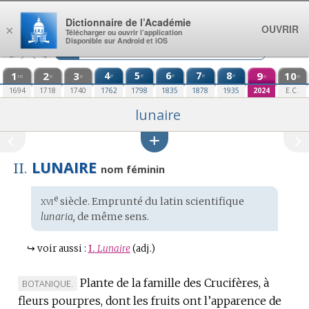
Aller au contenu
Dictionnaire de l’Académie
OUVRIR
×
Télécharger ou ouvrir l’application
Disponible sur Android et iOS
1
2
3
4
5
6
7
8
9
10
e
e
e
e
e
re
e
e
e
e
1694
1718
1740
1762
1798
1835
1878
1935
2024
E.C.
lunaire
LUNAIRE
II.
nom féminin
xvi
e
Étymologie
siècle. Emprunté du
latin scientifique
:
lunaria,
de même sens.
↪
voir aussi :
I.
Lunaire
(adj.)
Plante de la famille des Crucifères, à
MARQUE
BOTANIQUE.
fleurs pourpres, dont les fruits ont l’apparence de
DE