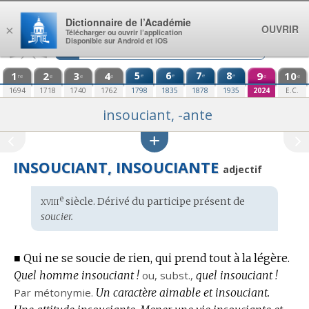
Aller au contenu
Dictionnaire de l’Académie
OUVRIR
×
Télécharger ou ouvrir l’application
Disponible sur Android et iOS
1
2
3
4
5
6
7
8
9
10
e
e
e
e
re
e
e
e
e
e
1694
1718
1740
1762
1798
1835
1878
1935
2024
E.C.
insouciant, -ante
INSOUCIANT, INSOUCIANTE
adjectif
xviii
e
Étymologie
siècle. Dérivé du participe présent de
:
soucier.
■
Qui ne se soucie de rien, qui prend tout à la légère.
Quel homme insouciant !
ou,
subst.
,
quel insouciant !
Par métonymie.
Un caractère aimable et insouciant.