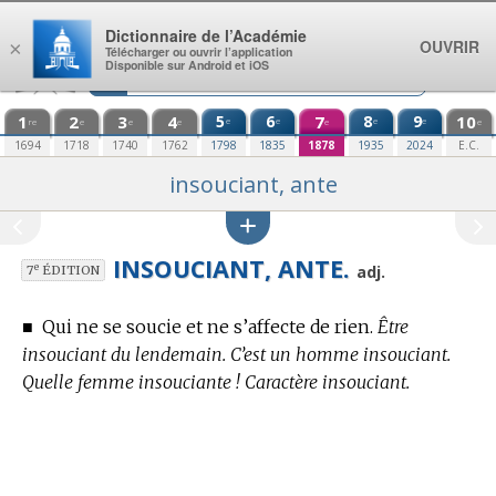
Aller au contenu
Dictionnaire de l’Académie
OUVRIR
×
Télécharger ou ouvrir l’application
Disponible sur Android et iOS
1
2
3
4
5
6
7
8
9
10
e
e
e
e
re
e
e
e
e
e
1694
1718
1740
1762
1798
1835
1878
1935
2024
E.C.
insouciant, ante
INSOUCIANT, ANTE.
e
adj.
7
ÉDITION
■
Qui ne se soucie et ne s’affecte de rien.
Être
insouciant du lendemain. C’est un homme insouciant.
Quelle femme insouciante ! Caractère insouciant.