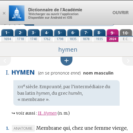
Aller au contenu
Dictionnaire de l’Académie
OUVRIR
×
Télécharger ou ouvrir l’application
Disponible sur Android et iOS
1
2
3
4
5
6
7
8
9
10
re
e
e
e
e
e
e
e
e
e
1694
1718
1740
1762
1798
1835
1878
1935
2024
E.C.
hymen
HYMEN
I.
Prononciation
(
en
se prononce
enne
)
nom masculin
:
xvi
e
Étymologie
siècle. Emprunté, par l’intermédiaire du
:
bas latin
hymen,
du
grec
humên,
« membrane ».
↪
voir aussi :
II.
Hymen
(n. m.)
Membrane qui, chez une femme vierge,
MARQUE
ANATOMIE.
1.