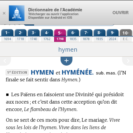
Aller au contenu
Dictionnaire de l’Académie
OUVRIR
×
Télécharger ou ouvrir l’application
Disponible sur Android et iOS
1
2
3
4
5
6
7
8
9
10
re
e
e
e
e
e
e
e
e
e
1694
1718
1740
1762
1798
1835
1878
1935
2024
E.C.
hymen
HYMEN
HYMÉNÉE.
et
(l’N
e
sub. mas.
5
ÉDITION
finale se fait sentir dans
Hymen.
)
■
Les Païens en faisoient une Divinité qui présidoit
aux noces ; et c’est dans cette acception qu’on dit
encore,
Le flambeau de l’Hymen.
On se sert de ces mots pour dire, Le mariage.
Vivre
sous les lois de l’hymen. Vivre dans les liens de