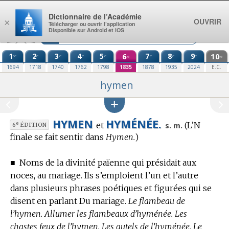
Aller au contenu
Dictionnaire de l’Académie
OUVRIR
×
Télécharger ou ouvrir l’application
Disponible sur Android et iOS
1
2
3
4
5
6
7
8
9
10
re
e
e
e
e
e
e
e
e
e
1694
1718
1740
1762
1798
1835
1878
1935
2024
E.C.
hymen
HYMEN
HYMÉNÉE.
et
(L’N
e
s. m.
6
ÉDITION
finale se fait sentir dans
Hymen.
)
■
Noms de la divinité païenne qui présidait aux
noces, au mariage. Ils s’emploient l’un et l’autre
dans plusieurs phrases poétiques et figurées qui se
disent en parlant Du mariage.
Le flambeau de
l’hymen. Allumer les flambeaux d’hyménée. Les
chastes feux de l’hymen. Les autels de l’hyménée. Le