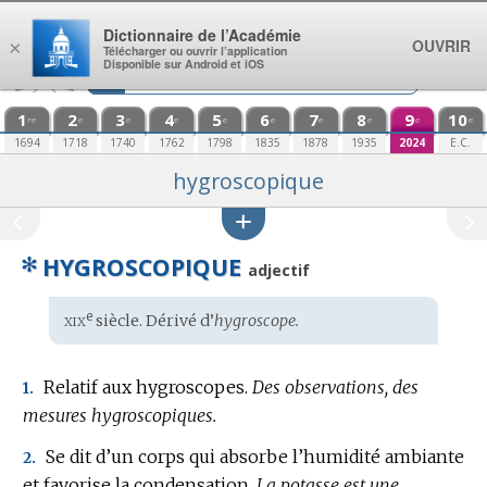
Aller au contenu
Dictionnaire de l’Académie
OUVRIR
×
Télécharger ou ouvrir l’application
Disponible sur Android et iOS
1
2
3
4
5
6
7
8
9
10
re
e
e
e
e
e
e
e
e
e
1694
1718
1740
1762
1798
1835
1878
1935
2024
E.C.
hygroscopique
✻
HYGROSCOPIQUE
adjectif
xix
e
Étymologie
siècle. Dérivé d’
hygroscope.
:
Relatif aux hygroscopes.
Des observations, des
1.
mesures hygroscopiques.
Se dit d’un corps qui absorbe l’humidité ambiante
2.
et favorise la condensation.
La potasse est une