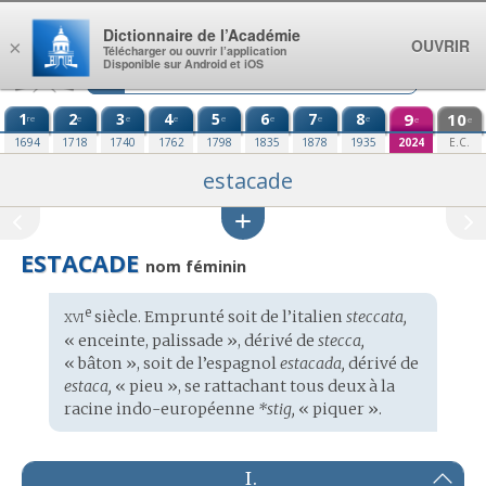
Aller au contenu
Dictionnaire de l’Académie
OUVRIR
×
Télécharger ou ouvrir l’application
Disponible sur Android et iOS
1
2
3
4
5
6
7
8
9
10
re
e
e
e
e
e
e
e
e
e
1694
1718
1740
1762
1798
1835
1878
1935
2024
E.C.
estacade
ESTACADE
nom féminin
xvi
e
Étymologie
siècle. Emprunté soit de l’
italien
steccata,
:
« enceinte, palissade », dérivé de
stecca,
« bâton », soit de l’
espagnol
estacada,
dérivé de
estaca,
« pieu », se rattachant tous deux à la
racine
indo-européenne
*stig,
« piquer ».
I.