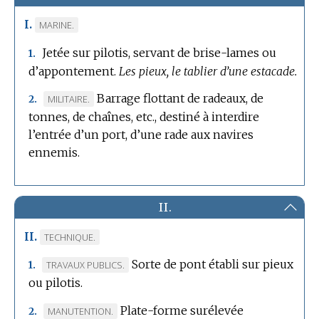
I.
MARQUE
MARINE.
DE
Jetée sur pilotis, servant de brise-lames ou
1.
DOMAINE
d’appontement.
Les pieux, le tablier d’une estacade.
:
Barrage flottant de radeaux, de
MARQUE
MILITAIRE.
2.
tonnes, de chaînes, etc., destiné à interdire
DE
l’entrée d’un port, d’une rade aux navires
DOMAINE
ennemis.
:
II.
II.
MARQUE
TECHNIQUE.
DE
Sorte de pont établi sur pieux
MARQUE
TRAVAUX PUBLICS.
1.
DOMAINE
ou pilotis.
DE
:
DOMAINE
Plate-forme surélevée
MARQUE
MANUTENTION.
2.
: