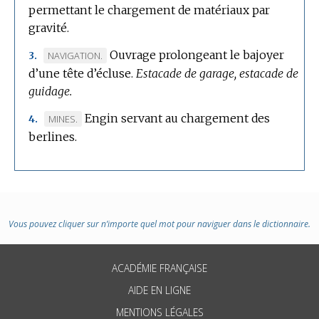
permettant le chargement de matériaux par
DE
gravité.
DOMAINE
:
Ouvrage prolongeant le bajoyer
MARQUE
NAVIGATION.
3.
d’une tête d’écluse.
DE
Estacade de garage, estacade de
guidage.
DOMAINE
:
Engin servant au chargement des
MARQUE
MINES.
4.
berlines.
DE
DOMAINE
:
Vous pouvez cliquer sur n’importe quel mot pour naviguer dans le dictionnaire.
ACADÉMIE FRANÇAISE
AIDE EN LIGNE
MENTIONS LÉGALES