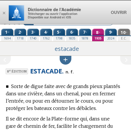
Aller au contenu
Dictionnaire de l’Académie
OUVRIR
×
Télécharger ou ouvrir l’application
Disponible sur Android et iOS
1
2
3
4
5
6
7
8
9
10
re
e
e
e
e
e
e
e
e
e
1694
1718
1740
1762
1798
1835
1878
1935
2024
E.C.
estacade
ESTACADE.
e
n. f.
8
ÉDITION
■
Sorte de digue faite avec de grands pieux plantés
dans une rivière, dans un chenal, pour en fermer
l’entrée, ou pour en détourner le cours, ou pour
protéger les bateaux contre les débâcles.
Il se dit encore de la Plate-forme qui, dans une
gare de chemin de fer, facilite le chargement du