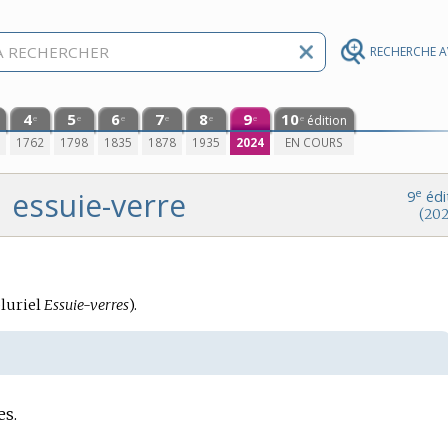
RECHERCHE 
4
5
6
7
8
9
10
édition
e
e
e
e
e
e
e
0
1762
1798
1835
1878
1935
2024
EN COURS
essuie-verre
e
9
édi
(202
luriel
Essuie-verres
).
es.