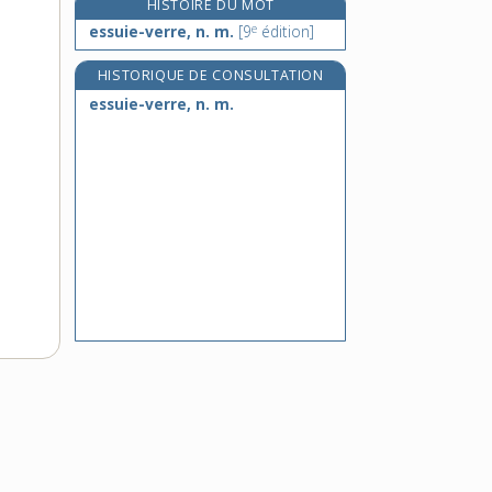
HISTOIRE DU MOT
estafier, n. m.
e
essuie-verre, n. m.
[9
édition]
estafilade, n. f.
e
estafilader, v. tr.
[7
édition]
HISTORIQUE DE CONSULTATION
essuie-verre, n. m.
estagnon, n. m.