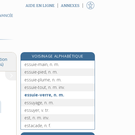
AIDE EN LIGNE
ANNEXES
AVANCÉE
essoufflement, n. m.
essouffler, v. tr.
e
essourisser, v. tr.
[4
édition]
e
essucquer, v. tr.
[4
édition]
e
essui, n. m.
[7
édition]
VOISINAGE ALPHABÉTIQUE
essuie-glace, n. m.
tion
essuie-main, n. m.
4)
essuie-pied, n. m.
essuie-plume, n. m.
essuie-tout, n. m. inv.
essuie-verre, n. m.
essuyage, n. m.
essuyer, v. tr.
est, n. m. inv.
estacade, n. f.
estafette, n. f.