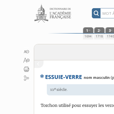
Aller au contenu
1
2
3
re
e
e
1694
1718
174
✻
ESSUIE-VERRE
nom masculin
(
p
xx
e
Étymologie
siècle.
:
Torchon utilisé pour essuyer les verr