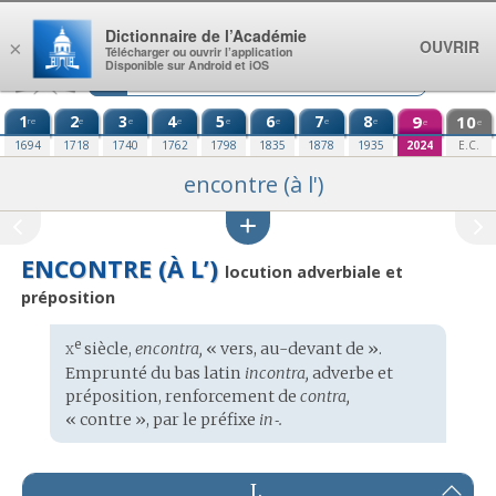
Aller au contenu
Dictionnaire de l’Académie
OUVRIR
×
Télécharger ou ouvrir l’application
Disponible sur Android et iOS
1
2
3
4
5
6
7
8
9
10
re
e
e
e
e
e
e
e
e
e
1694
1718
1740
1762
1798
1835
1878
1935
2024
E.C.
encontre (à l')
ENCONTRE (À L’)
locution adverbiale et
préposition
x
e
Étymologie
siècle,
encontra,
« vers, au-devant de ».
:
Emprunté du
bas latin
incontra,
adverbe et
préposition, renforcement de
contra,
« contre », par le préfixe
in‑.
I.