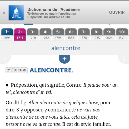
Aller au contenu
Dictionnaire de l’Académie
OUVRIR
×
Télécharger ou ouvrir l’application
Disponible sur Android et iOS
1
2
3
4
5
6
7
8
9
10
re
e
e
e
e
e
e
e
e
e
1694
1718
1740
1762
1798
1835
1878
1935
2024
E.C.
alencontre
ALENCONTRE.
e
2
ÉDITION
■
Préposition, qui signifie, Contre.
Il plaide pour un
tel, alencontre d’un tel.
On dit fig.
Aller alencontre de quelque chose,
pour
dire, S’y opposer, y contrarier.
Je ne vais pas
alencontre de ce que vous dites. cela est juste,
personne ne va alencontre.
Il est du style familier.