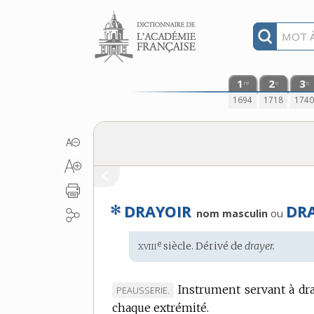
Aller au contenu
1
2
3
re
e
e
1694
1718
174
✻
DRAYOIR
DR
ou
nom masculin
xviii
e
Étymologie
siècle. Dérivé de
drayer.
:
Instrument servant à dr
MARQUE
PEAUSSERIE.
chaque extrémité.
DE