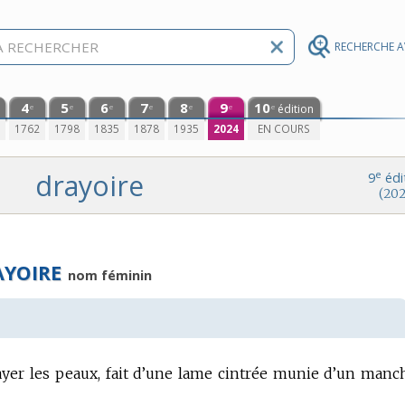
RECHERCHE 
4
5
6
7
8
9
10
édition
e
e
e
e
e
e
e
0
1762
1798
1835
1878
1935
2024
EN COURS
drayoire
e
9
édi
(202
AYOIRE
nom féminin
ayer les peaux, fait d’une lame cintrée munie d’un manc