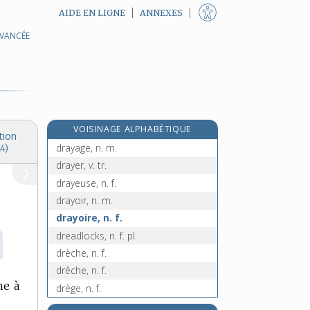
AIDE EN LIGNE
ANNEXES
AVANCÉE
drave [I], n. f.
drave [II], n. f.
draver, v. tr.
draveur, n. m.
dravidien, -ienne, adj. et n.
VOISINAGE ALPHABÉTIQUE
drawback, n. m.
tion
drayage, n. m.
4)
drayer, v. tr.
drayeuse, n. f.
drayoir, n. m.
drayoire, n. f.
dreadlocks, n. f. pl.
drèche, n. f.
drêche, n. f.
he à
drège, n. f.
dreige, n. f.