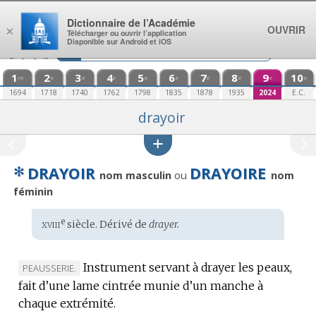
Aller au contenu
Dictionnaire de l’Académie
OUVRIR
×
Télécharger ou ouvrir l’application
Disponible sur Android et iOS
1
2
3
4
5
6
7
8
9
10
re
e
e
e
e
e
e
e
e
e
1694
1718
1740
1762
1798
1835
1878
1935
2024
E.C.
drayoir
✻
DRAYOIR
DRAYOIRE
ou
nom masculin
nom
féminin
xviii
e
Étymologie
siècle. Dérivé de
drayer.
:
Instrument servant à drayer les peaux,
MARQUE
PEAUSSERIE.
fait d’une lame cintrée munie d’un manche à
DE
chaque extrémité.
DOMAINE