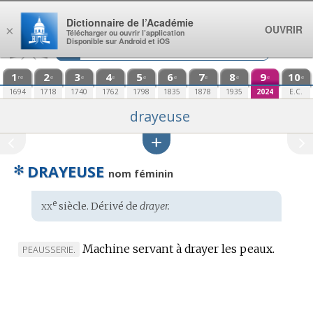
Aller au contenu
Dictionnaire de l’Académie
OUVRIR
×
Télécharger ou ouvrir l’application
Disponible sur Android et iOS
1
2
3
4
5
6
7
8
9
10
re
e
e
e
e
e
e
e
e
e
1694
1718
1740
1762
1798
1835
1878
1935
2024
E.C.
drayeuse
✻
DRAYEUSE
nom féminin
xx
e
Étymologie
siècle. Dérivé de
drayer.
:
Machine servant à drayer les peaux.
MARQUE
PEAUSSERIE.
DE
DOMAINE
: