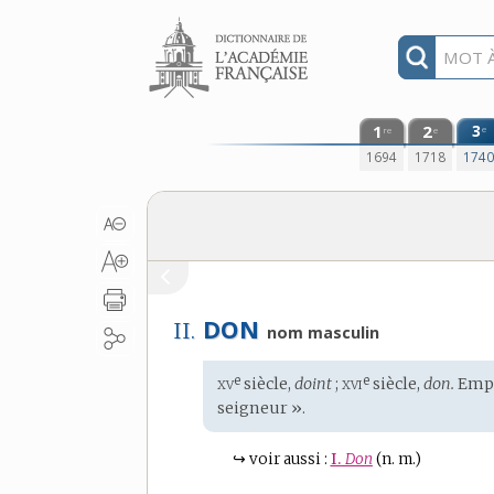
Aller au contenu
1
2
3
e
re
e
1694
1718
174
DON
II.
nom masculin
xv
xvi
e
e
Étymologie
siècle,
doint
;
siècle,
don.
Empr
:
seigneur ».
↪
voir aussi :
I.
Don
(n. m.)