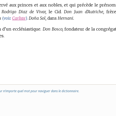
ervé aux princes et aux nobles, et qui précède le prénom
Rodrigo Diaz de Vivar,
le Cid.
Don Juan d’Autriche,
frèr
s
Doña Sol,
dans
Hernani.
(voir
Carliste
).
m d’un ecclésiastique.
Don Bosco,
fondateur de la congréga
es.
ur n’importe quel mot pour naviguer dans le dictionnaire.