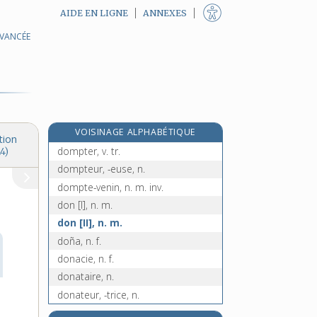
AIDE EN LIGNE
ANNEXES
AVANCÉE
dommage, n. m.
dommageable, adj.
dommages-intérêts, n. m. pl.
domptable, adj.
domptage, n. m.
VOISINAGE ALPHABÉTIQUE
dompté, -ée, adj.
tion
dompter, v. tr.
4)
dompteur, -euse, n.
dompte-venin, n. m. inv.
don [I], n. m.
don [II], n. m.
doña, n. f.
donacie, n. f.
donataire, n.
donateur, -trice, n.
donation, n. f.