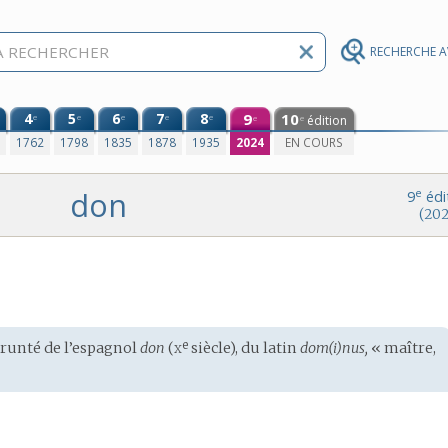
RECHERCHE 
4
5
6
7
8
9
10
e
e
e
e
e
édition
e
e
0
1762
1798
1835
1878
1935
2024
EN COURS
don
e
9
édi
(202
x
e
unté de l’
espagnol
don
(
siècle), du
latin
dom(i)nus,
« maître,