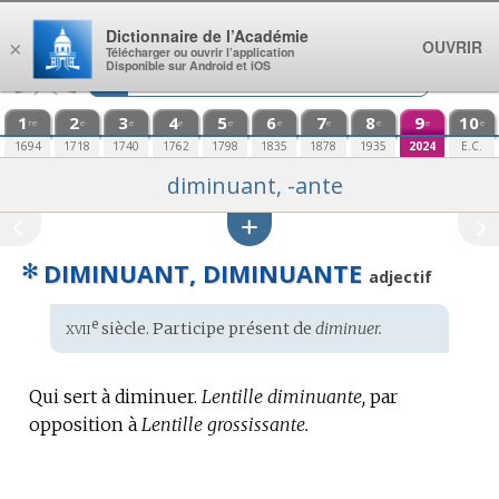
Aller au contenu
Dictionnaire de l’Académie
OUVRIR
×
Télécharger ou ouvrir l’application
Disponible sur Android et iOS
1
2
3
4
5
6
7
8
9
10
re
e
e
e
e
e
e
e
e
e
1694
1718
1740
1762
1798
1835
1878
1935
2024
E.C.
diminuant, -ante
✻
DIMINUANT, DIMINUANTE
adjectif
xvii
e
Étymologie
siècle. Participe présent de
diminuer.
:
Qui sert à diminuer.
Lentille diminuante,
par
opposition à
Lentille grossissante.